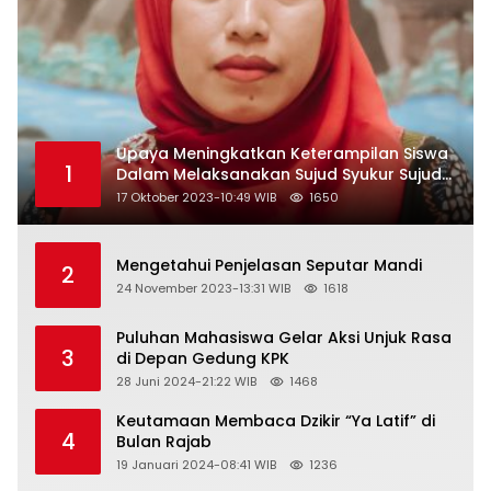
Upaya Meningkatkan Keterampilan Siswa
1
Dalam Melaksanakan Sujud Syukur Sujud
Sahwi dan Sujud Tilawah Dengan
17 Oktober 2023-10:49 WIB
1650
Menggunakan Model Pembelajaran
Demonstrasi di Kelas VII SMP Islam Faidlon
Nujum Sampang
Mengetahui Penjelasan Seputar Mandi
2
24 November 2023-13:31 WIB
1618
Puluhan Mahasiswa Gelar Aksi Unjuk Rasa
3
di Depan Gedung KPK
28 Juni 2024-21:22 WIB
1468
Keutamaan Membaca Dzikir “Ya Latif” di
4
Bulan Rajab
19 Januari 2024-08:41 WIB
1236