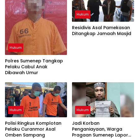
Hukum
Residivis Asal Pamekasan
Ditangkap Jamaah Masjid
Hukum
Polres Sumenep Tangkap
Pelaku Cabul Anak
Dibawah Umur
Hukum
Hukum
Polisi Ringkus Komplotan
Jadi Korban
Pelaku Curanmor Asal
Penganiayaan, Warga
Omben Sampang
Pragaan Sumenep Lapor