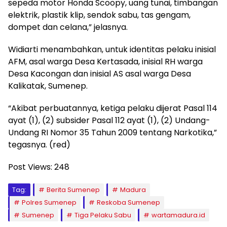
sepeda motor Honda Scoopy, uang tunai, timbangan
elektrik, plastik klip, sendok sabu, tas gengam,
dompet dan celana,” jelasnya.
Widiarti menambahkan, untuk identitas pelaku inisial
AFM, asal warga Desa Kertasada, inisial RH warga
Desa Kacongan dan inisial AS asal warga Desa
Kalikatak, Sumenep.
“Akibat perbuatannya, ketiga pelaku dijerat Pasal 114
ayat (1), (2) subsider Pasal 112 ayat (1), (2) Undang-
Undang RI Nomor 35 Tahun 2009 tentang Narkotika,”
tegasnya. (red)
Post Views:
248
Tag:
Berita Sumenep
Madura
Polres Sumenep
Reskoba Sumenep
Sumenep
Tiga Pelaku Sabu
wartamadura.id