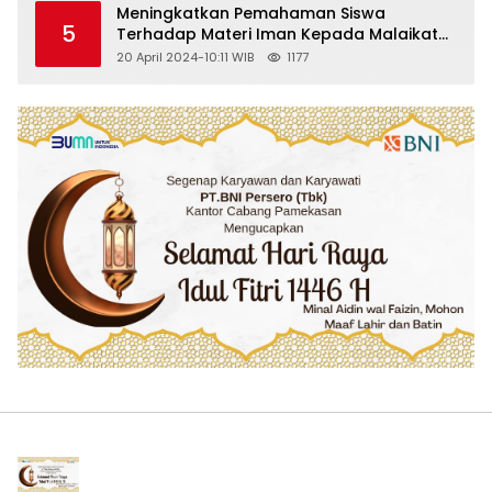
Meningkatkan Pemahaman Siswa
5
Terhadap Materi Iman Kepada Malaikat
Allah Melalui Metode Pembelajaran
20 April 2024-10:11 WIB
1177
Kooperatif Tipe Jigsaw di Kelas VIII SMP
Islam Faidlon Nujum Sampang