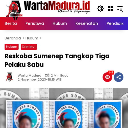
Langsung
ke
konten
Berita
Peristiwa
Hukum
Kesehatan
Pendidika
Beranda
Hukum
Hukum
Kriminal
Reskoba Sumenep Tangkap Tiga
Pelaku Sabu
248
Warta Madura
2 Min Baca
2 November 2023-16:15 WIB