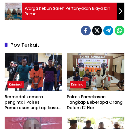
Warga Kebun Sareh Pertanyakan Biaya Izin
Ramai
Pos Terkait
Kriminal
Kriminal
Bermodal kamera
Polres Pamekasan
pengintai, Polres
Tangkap Beberapa Orang
Pamekasan ungkap kasus
Dalam 12 Hari
pencurian di rumah dokter.