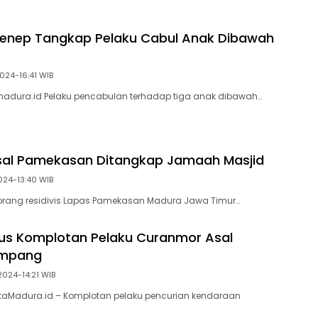
menep Tangkap Pelaku Cabul Anak Dibawah
2024-16:41 WIB
madura.id Pelaku pencabulan terhadap tiga anak dibawah…
Asal Pamekasan Ditangkap Jamaah Masjid
2024-13:40 WIB
orang residivis Lapas Pamekasan Madura Jawa Timur…
gkus Komplotan Pelaku Curanmor Asal
mpang
2024-14:21 WIB
taMadura.id – Komplotan pelaku pencurian kendaraan