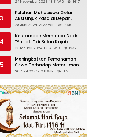
Kelas VII SMP Islam Faidlon
24 November 2023-13:31 WIB
1617
Nujum Sampang
Puluhan Mahasiswa Gelar
3
Aksi Unjuk Rasa di Depan
Gedung KPK
28 Juni 2024-21:22 WIB
1465
Keutamaan Membaca Dzikir
4
“Ya Latif” di Bulan Rajab
19 Januari 2024-08:41 WIB
1232
Meningkatkan Pemahaman
5
Siswa Terhadap Materi Iman
Kepada Malaikat Allah
20 April 2024-10:11 WIB
1174
Melalui Metode Pembelajaran
Kooperatif Tipe Jigsaw di
Kelas VIII SMP Islam Faidlon
Nujum Sampang