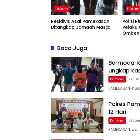
Hukum
Hukum
Residivis Asal Pamekasan
Polisi 
Ditangkap Jamaah Masjid
Pelaku
Omben
Baca Juga
Bermodal k
ungkap kas
Kriminal
21 Jul
PAMEKASAN-Kuran
Polres Pa
12 Hari
Kriminal
21 Jun
PAMEKASAN, wart