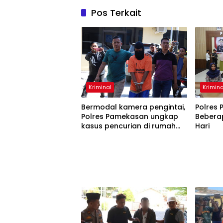
Pos Terkait
Kriminal
Krimina
Bermodal kamera pengintai,
Polres
Polres Pamekasan ungkap
Bebera
kasus pencurian di rumah
Hari
dokter.