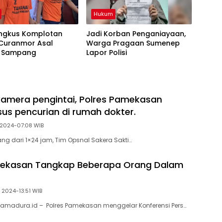
Hukum
Ringkus Komplotan
Jadi Korban Penganiayaan,
 Curanmor Asal
Warga Pragaan Sumenep
 Sampang
Lapor Polisi
amera pengintai, Polres Pamekasan
us pencurian di rumah dokter.
i 2024-07:08 WIB
g dari 1×24 jam, Tim Opsnal Sakera Sakti…
mekasan Tangkap Beberapa Orang Dalam
i 2024-13:51 WIB
amadura.id – Polres Pamekasan menggelar Konferensi Pers…