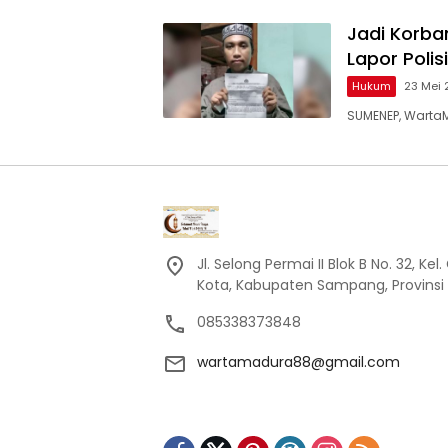
Jadi Korb
Lapor Polisi
Hukum
23 Mei 
SUMENEP, Warta
Jl. Selong Permai II Blok B No. 32, 
Kota, Kabupaten Sampang, Provinsi
085338373848
wartamadura88@gmail.com