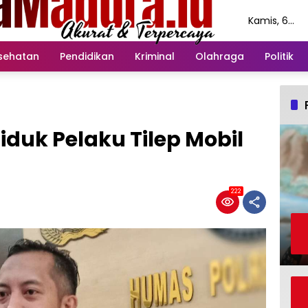
Kamis, 6
Agustus
2026
sehatan
Pendidikan
Kriminal
Olahraga
Politik
duk Pelaku Tilep Mobil
222