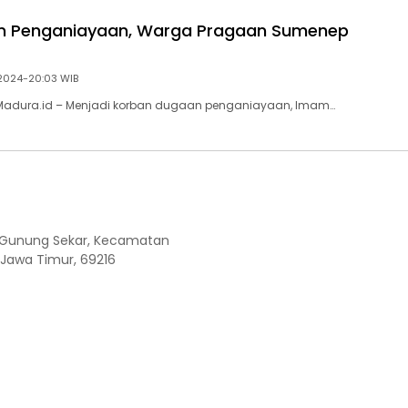
an Penganiayaan, Warga Pragaan Sumenep
2024-20:03 WIB
Madura.id – Menjadi korban dugaan penganiayaan, Imam…
Kel. Gunung Sekar, Kecamatan
 Jawa Timur, 69216