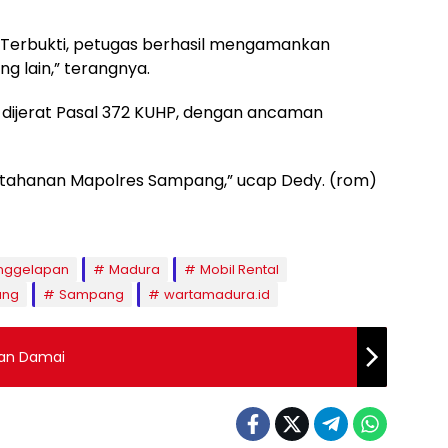
i. Terbukti, petugas berhasil mengamankan
g lain,” terangnya.
A dijerat Pasal 372 KUHP, dengan ancaman
sel tahanan Mapolres Sampang,” ucap Dedy. (rom)
nggelapan
Madura
Mobil Rental
ang
Sampang
wartamadura.id
lan Damai