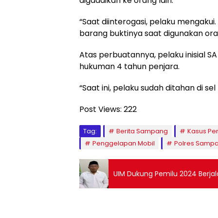
digadaikan ke orang lain.
“Saat diinterogasi, pelaku mengaku
barang buktinya saat digunakan oran
Atas perbuatannya, pelaku inisial S
hukuman 4 tahun penjara.
“Saat ini, pelaku sudah ditahan di 
Post Views:
222
Tag:
Berita Sampang
Kasus Pe
Penggelapan Mobil
Polres Samp
UIM Dukung Pemilu 2024 Berja