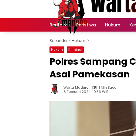
Langsung
ke
konten
Berita
Peristiwa
Hukum
Ke
Beranda
Hukum
Hukum
Kriminal
Polres Sampang Ci
Asal Pamekasan
Warta Madura
1 Min Baca
6 Februari 2024-10:56 WIB