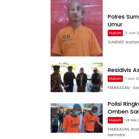
Polres Su
Umur
Hukum
5 Juni 
SUMENEP, warta
Residivis 
Hukum
1 Juni 
PAMEKASAN,- Se
Polisi Rin
Omben Sa
Hukum
28 Mei 
PAMEKASAN, War
bermotor…