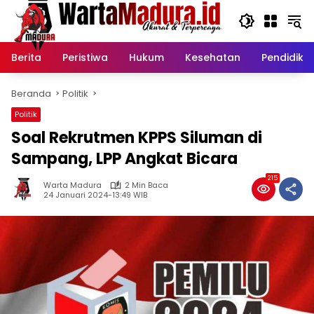
Langsung
ke
konten
Berita
Peristiwa
Hukum
Kesehatan
Pendidika
Beranda
Politik
Politik
Soal Rekrutmen KPPS Siluman di
Sampang, LPP Angkat Bicara
215
Warta Madura
2 Min Baca
24 Januari 2024-13:49 WIB