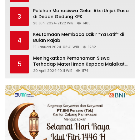
Puluhan Mahasiswa Gelar Aksi Unjuk Rasa
3
di Depan Gedung KPK
28 Juni 2024-21:22 WIB
1465
Keutamaan Membaca Dzikir “Ya Latif” di
4
Bulan Rajab
19 Januari 2024-08:41 WIB
1232
Meningkatkan Pemahaman Siswa
5
Terhadap Materi Iman Kepada Malaikat
Allah Melalui Metode Pembelajaran
20 April 2024-10:11 WIB
1174
Kooperatif Tipe Jigsaw di Kelas VIII SMP
Islam Faidlon Nujum Sampang