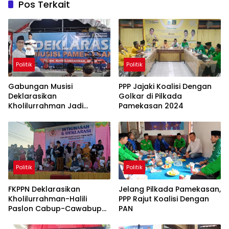
Pos Terkait
Politik
Politik
Gabungan Musisi
PPP Jajaki Koalisi Dengan
Deklarasikan
Golkar di Pilkada
Kholilurrahman Jadi
Pamekasan 2024
Cabup Pamekasan
Politik
Politik
FKPPN Deklarasikan
Jelang Pilkada Pamekasan,
Kholilurrahman-Halili
PPP Rajut Koalisi Dengan
Paslon Cabup-Cawabup
PAN
Pamekasan