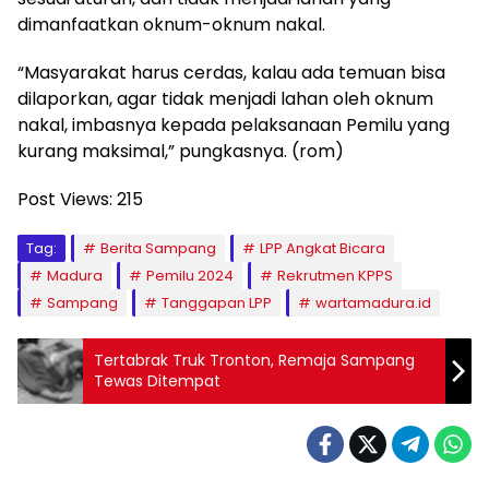
dimanfaatkan oknum-oknum nakal.
“Masyarakat harus cerdas, kalau ada temuan bisa
dilaporkan, agar tidak menjadi lahan oleh oknum
nakal, imbasnya kepada pelaksanaan Pemilu yang
kurang maksimal,” pungkasnya. (rom)
Post Views:
215
Tag:
Berita Sampang
LPP Angkat Bicara
Madura
Pemilu 2024
Rekrutmen KPPS
Sampang
Tanggapan LPP
wartamadura.id
Tertabrak Truk Tronton, Remaja Sampang
Tewas Ditempat