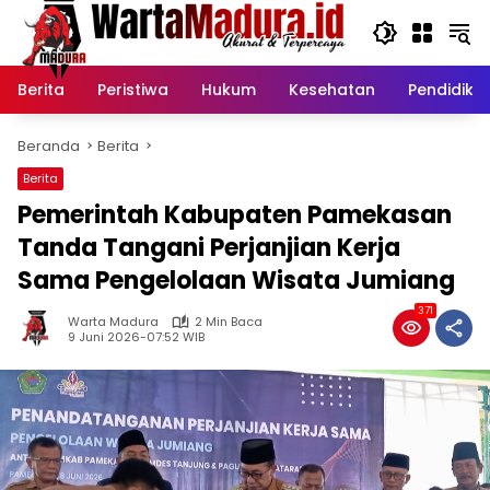
Langsung
ke
konten
Berita
Peristiwa
Hukum
Kesehatan
Pendidika
Beranda
Berita
Berita
Pemerintah Kabupaten Pamekasan
Tanda Tangani Perjanjian Kerja
Sama Pengelolaan Wisata Jumiang
371
Warta Madura
2 Min Baca
9 Juni 2026-07:52 WIB