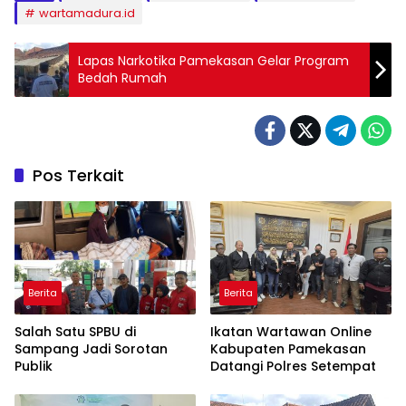
wartamadura.id
Lapas Narkotika Pamekasan Gelar Program
Bedah Rumah
Pos Terkait
Berita
Berita
Salah Satu SPBU di
Ikatan Wartawan Online
Sampang Jadi Sorotan
Kabupaten Pamekasan
Publik
Datangi Polres Setempat