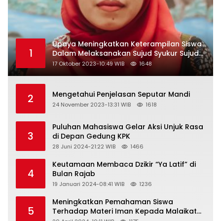
Upaya Meningkatkan Keterampilan Siswa
1
Dalam Melaksanakan Sujud Syukur Sujud
Sahwi dan Sujud Tilawah Dengan
17 Oktober 2023-10:49 WIB
1648
Menggunakan Model Pembelajaran
Demonstrasi di Kelas VII SMP Islam Faidlon
Nujum Sampang
Mengetahui Penjelasan Seputar Mandi
2
24 November 2023-13:31 WIB
1618
Puluhan Mahasiswa Gelar Aksi Unjuk Rasa
3
di Depan Gedung KPK
28 Juni 2024-21:22 WIB
1466
Keutamaan Membaca Dzikir “Ya Latif” di
4
Bulan Rajab
19 Januari 2024-08:41 WIB
1236
Meningkatkan Pemahaman Siswa
5
Terhadap Materi Iman Kepada Malaikat
Allah Melalui Metode Pembelajaran