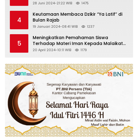
28 Juni 2024-21:22 WIB
1475
Keutamaan Membaca Dzikir “Ya Latif” di
4
Bulan Rajab
19 Januari 2024-08:41 WIB
1237
Meningkatkan Pemahaman Siswa
5
Terhadap Materi Iman Kepada Malaikat
Allah Melalui Metode Pembelajaran
20 April 2024-10:11 WIB
1179
Kooperatif Tipe Jigsaw di Kelas VIII SMP
Islam Faidlon Nujum Sampang