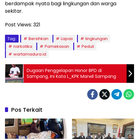
berdampak nyata bagi lingkungan dan warga
sekitar.
Post Views:
321
Tag:
Bersihkan
Lapas
lingkungan
narkotika
Pamekasan
Peduli
wartamadura.id
Dugaan Penggelapan Honor BPD di
Sampang, Ini Kata L_KPK Marwil Sampang
Pos Terkait