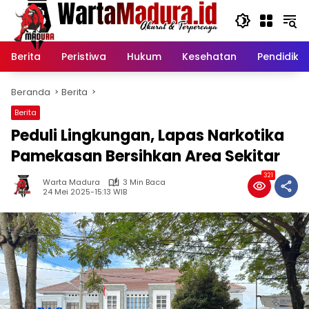
Langsung
ke
konten
Berita
Peristiwa
Hukum
Kesehatan
Pendidika
Beranda
Berita
Berita
Peduli Lingkungan, Lapas Narkotika
Pamekasan Bersihkan Area Sekitar
321
Warta Madura
3 Min Baca
24 Mei 2025-15:13 WIB