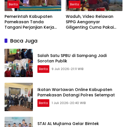
Berita
Berita
Pemerintah Kabupaten
Waduh, Video Relawan
Pamekasan Tanda
SPPG Aenganyar
Tangani Perjanjian Kerja
Giligenting Cuma Pakai
Sama Pengelolaan Wisata
Singlet Saat Bekerja Viral
Jumiang
Baca Juga
Salah Satu SPBU di Sampang Jadi
Sorotan Publik
Berita
9 Juli 2026-21:11 WIB
Ikatan Wartawan Online Kabupaten
Pamekasan Datangi Polres Setempat
Berita
1 Juli 2026-20:40 WIB
STAI AL Mujtama Gelar Bimtek