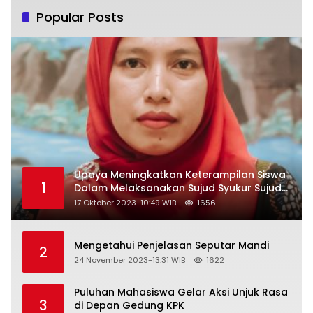
Popular Posts
Upaya Meningkatkan Keterampilan Siswa
1
Dalam Melaksanakan Sujud Syukur Sujud
Sahwi dan Sujud Tilawah Dengan
17 Oktober 2023-10:49 WIB
1656
Menggunakan Model Pembelajaran
Demonstrasi di Kelas VII SMP Islam Faidlon
Nujum Sampang
Mengetahui Penjelasan Seputar Mandi
2
24 November 2023-13:31 WIB
1622
Puluhan Mahasiswa Gelar Aksi Unjuk Rasa
3
di Depan Gedung KPK