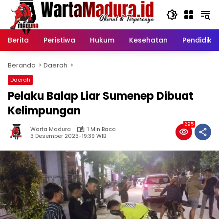
Langsung
ke
konten
Berita
Peristiwa
Hukum
Kesehatan
Pendidika
Beranda
Daerah
Daerah
Pelaku Balap Liar Sumenep Dibuat
Kelimpungan
295
Warta Madura
1 Min Baca
3 Desember 2023-19:39 WIB