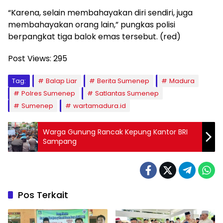
“Karena, selain membahayakan diri sendiri, juga
membahayakan orang lain,” pungkas polisi
berpangkat tiga balok emas tersebut. (red)
Post Views:
295
Tag:
Balap Liar
Berita Sumenep
Madura
Polres Sumenep
Satlantas Sumenep
Sumenep
wartamadura.id
Warga Gunung Rancak Kepung Kantor BRI
Sampang
Pos Terkait