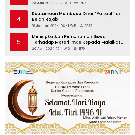
28 Juni 2024-21:22 WIB
1475
Keutamaan Membaca Dzikir “Ya Latif” di
4
Bulan Rajab
19 Januari 2024-08:41 WIB
1237
Meningkatkan Pemahaman Siswa
5
Terhadap Materi Iman Kepada Malaikat
Allah Melalui Metode Pembelajaran
20 April 2024-10:11 WIB
1179
Kooperatif Tipe Jigsaw di Kelas VIII SMP
Islam Faidlon Nujum Sampang