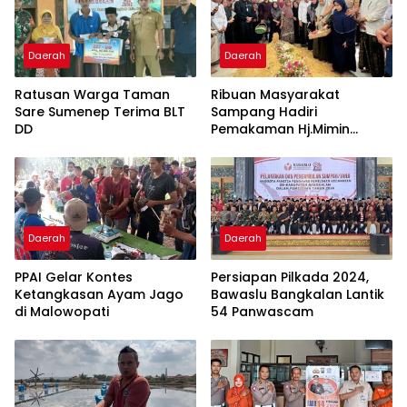
Daerah
Daerah
Ratusan Warga Taman
Ribuan Masyarakat
Sare Sumenep Terima BLT
Sampang Hadiri
DD
Pemakaman Hj.Mimin
“Wanita Motivator”
Daerah
Daerah
PPAI Gelar Kontes
Persiapan Pilkada 2024,
Ketangkasan Ayam Jago
Bawaslu Bangkalan Lantik
di Malowopati
54 Panwascam