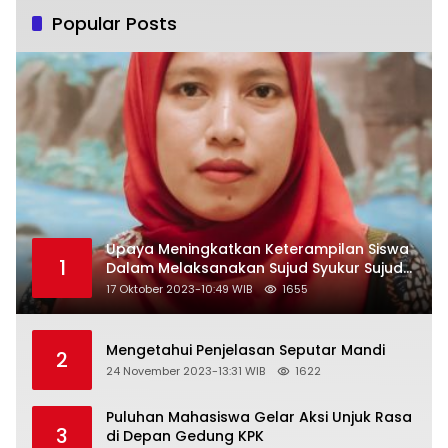
Popular Posts
Upaya Meningkatkan Keterampilan Siswa
1
Dalam Melaksanakan Sujud Syukur Sujud
Sahwi dan Sujud Tilawah Dengan
17 Oktober 2023-10:49 WIB
1655
Menggunakan Model Pembelajaran
Demonstrasi di Kelas VII SMP Islam Faidlon
Nujum Sampang
Mengetahui Penjelasan Seputar Mandi
2
24 November 2023-13:31 WIB
1622
Puluhan Mahasiswa Gelar Aksi Unjuk Rasa
3
di Depan Gedung KPK