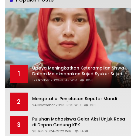
Upaya Meningkatkan Keterampilan Siswa
1
Dalam Melaksanakan Sujud Syukur Sujud
Sahwi dan Sujud Tilawah Dengan
17 Oktober 2023-10:49 WIB
1653
Menggunakan Model Pembelajaran
Demonstrasi di Kelas VII SMP Islam Faidlon
Nujum Sampang
Mengetahui Penjelasan Seputar Mandi
2
24 November 2023-13:31 WIB
1619
Puluhan Mahasiswa Gelar Aksi Unjuk Rasa
3
di Depan Gedung KPK
28 Juni 2024-21:22 WIB
1468