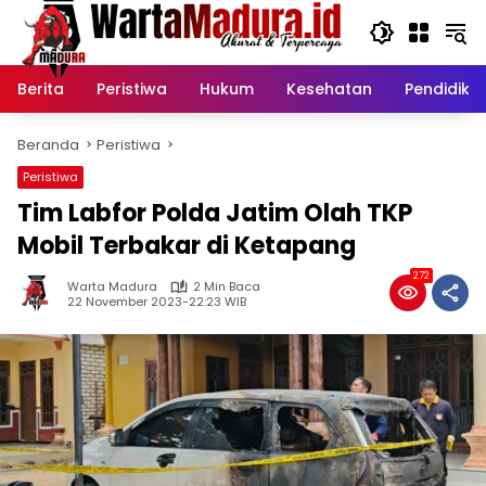
Langsung
ke
konten
Berita
Peristiwa
Hukum
Kesehatan
Pendidika
Beranda
Peristiwa
Peristiwa
Tim Labfor Polda Jatim Olah TKP
Mobil Terbakar di Ketapang
272
Warta Madura
2 Min Baca
22 November 2023-22:23 WIB