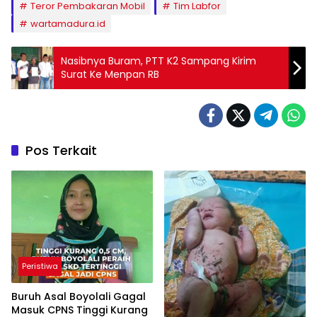
Teror Pembakaran Mobil
Tim Labfor
wartamadura.id
Nasibnya Buram, PTT K2 Sampang Kirim
Surat Ke Menpan RB
Pos Terkait
Peristiwa
Buruh Asal Boyolali Gagal
Masuk CPNS Tinggi Kurang