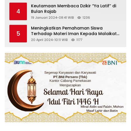
Keutamaan Membaca Dzikir “Ya Latif” di
4
Bulan Rajab
19 Januari 2024-08:41 WIB
1236
Meningkatkan Pemahaman Siswa
5
Terhadap Materi Iman Kepada Malaikat
Allah Melalui Metode Pembelajaran
20 April 2024-10:11 WIB
1177
Kooperatif Tipe Jigsaw di Kelas VIII SMP
Islam Faidlon Nujum Sampang