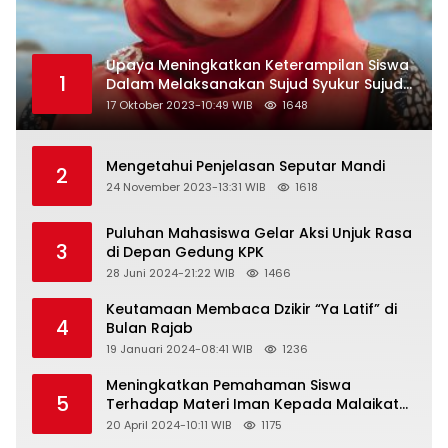
Upaya Meningkatkan Keterampilan Siswa
1
Dalam Melaksanakan Sujud Syukur Sujud
Sahwi dan Sujud Tilawah Dengan
17 Oktober 2023-10:49 WIB
1648
Menggunakan Model Pembelajaran
Demonstrasi di Kelas VII SMP Islam Faidlon
Nujum Sampang
Mengetahui Penjelasan Seputar Mandi
2
24 November 2023-13:31 WIB
1618
Puluhan Mahasiswa Gelar Aksi Unjuk Rasa
3
di Depan Gedung KPK
28 Juni 2024-21:22 WIB
1466
Keutamaan Membaca Dzikir “Ya Latif” di
4
Bulan Rajab
19 Januari 2024-08:41 WIB
1236
Meningkatkan Pemahaman Siswa
5
Terhadap Materi Iman Kepada Malaikat
Allah Melalui Metode Pembelajaran
20 April 2024-10:11 WIB
1175
Kooperatif Tipe Jigsaw di Kelas VIII SMP