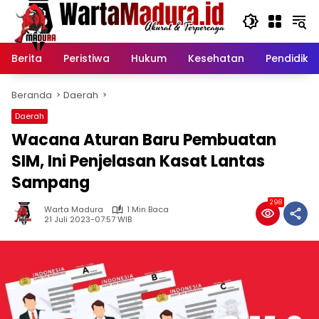
Langsung
ke
konten
Berita
Peristiwa
Hukum
Kesehatan
Pendidika
Beranda
Daerah
Daerah
Wacana Aturan Baru Pembuatan
SIM, Ini Penjelasan Kasat Lantas
Sampang
298
Warta Madura
1 Min Baca
21 Juli 2023-07:57 WIB