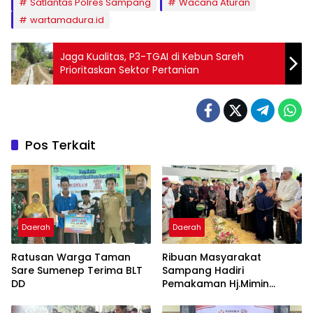
Satlantas Polres Sampang
Wacana Aturan
wartamadura.id
Jaga Kualitas, P3-TGAI di Kebun Sareh
Prioritaskan Sektor Pertanian
Pos Terkait
Daerah
Daerah
Ratusan Warga Taman
Ribuan Masyarakat
Sare Sumenep Terima BLT
Sampang Hadiri
DD
Pemakaman Hj.Mimin
“Wanita Motivator”