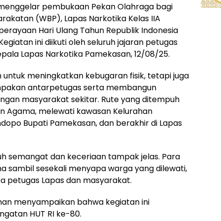
 menggelar pembukaan Pekan Olahraga bagi
akatan (WBP), Lapas Narkotika Kelas IIA
erayaan Hari Ulang Tahun Republik Indonesia
giatan ini diikuti oleh seluruh jajaran petugas
epala Lapas Narkotika Pamekasan, 12/08/25.
n untuk meningkatkan kebugaran fisik, tetapi juga
mpakan antarpetugas serta membangun
engan masyarakat sekitar. Rute yang ditempuh
ian Agama, melewati kawasan Kelurahan
ndopo Bupati Pamekasan, dan berakhir di Lapas
uh semangat dan keceriaan tampak jelas. Para
ma sambil sesekali menyapa warga yang dilewati,
ra petugas Lapas dan masyarakat.
nan menyampaikan bahwa kegiatan ini
ngatan HUT RI ke-80.