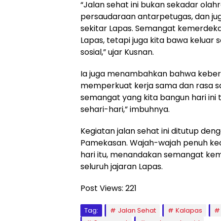
“Jalan sehat ini bukan sekadar olah
persaudaraan antarpetugas, dan ju
sekitar Lapas. Semangat kemerdeka
Lapas, tetapi juga kita bawa kelua
sosial,” ujar Kusnan.
Ia juga menambahkan bahwa kebers
memperkuat kerja sama dan rasa sa
semangat yang kita bangun hari ini 
sehari-hari,” imbuhnya.
Kegiatan jalan sehat ini ditutup de
Pamekasan. Wajah-wajah penuh kec
hari itu, menandakan semangat k
seluruh jajaran Lapas.
Post Views:
221
Tag:
Jalan Sehat
Kalapas