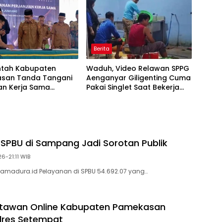
Berita
ntah Kabupaten
Waduh, Video Relawan SPPG
san Tanda Tangani
Aenganyar Giligenting Cuma
ian Kerja Sama
Pakai Singlet Saat Bekerja
olaan Wisata
Viral
g
 SPBU di Sampang Jadi Sorotan Publik
26-21:11 WIB
tamadura.id Pelayanan di SPBU 54.692.07 yang…
rtawan Online Kabupaten Pamekasan
lres Setempat