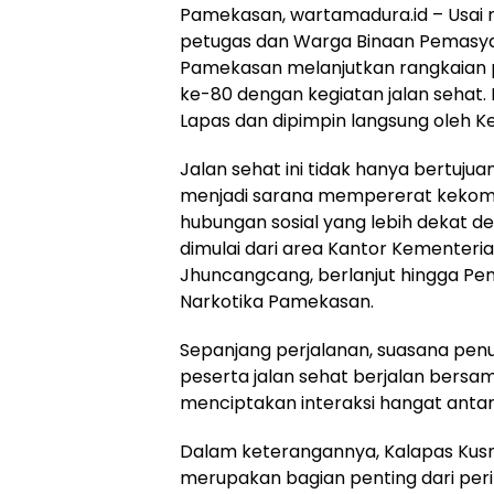
Pamekasan, wartamadura.id – Usai
petugas dan Warga Binaan Pemasyar
Pamekasan melanjutkan rangkaian p
ke-80 dengan kegiatan jalan sehat. Ke
Lapas dan dipimpin langsung oleh K
Jalan sehat ini tidak hanya bertujua
menjadi sarana mempererat keko
hubungan sosial yang lebih dekat d
dimulai dari area Kantor Kementer
Jhuncangcang, berlanjut hingga Pe
Narkotika Pamekasan.
Sepanjang perjalanan, suasana pen
peserta jalan sehat berjalan bersa
menciptakan interaksi hangat anta
Dalam keterangannya, Kalapas Kus
merupakan bagian penting dari peri