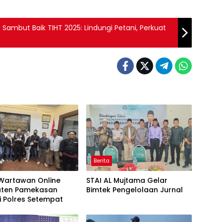
ambut Baik TIHT 2025: Lindungi Petani, Perkuat
Berita
 Wartawan Online
STAI AL Mujtama Gelar
ten Pamekasan
Bimtek Pengelolaan Jurnal
i Polres Setempat