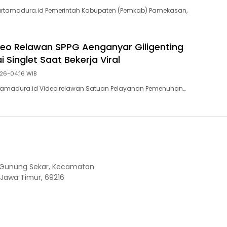
tamadura.id Pemerintah Kabupaten (Pemkab) Pamekasan,
eo Relawan SPPG Aenganyar Giligenting
Singlet Saat Bekerja Viral
026-04:16 WIB
amadura.id Video relawan Satuan Pelayanan Pemenuhan…
Kel. Gunung Sekar, Kecamatan
 Jawa Timur, 69216