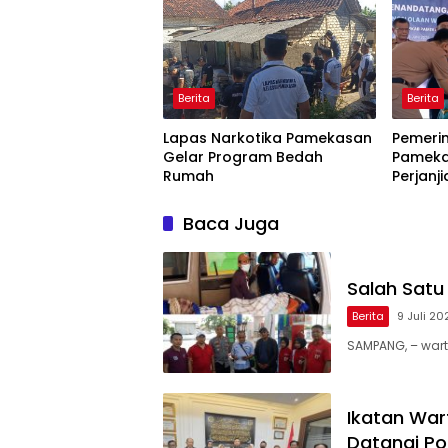
Berita
Berita
Lapas Narkotika Pamekasan
Pemeri
Gelar Program Bedah
Pameka
Rumah
Perjanj
Pengel
Jumian
Baca Juga
Salah Satu
Berita
9 Juli 20
SAMPANG, – war
Ikatan Wa
Datangi Po