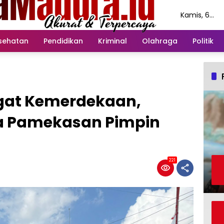
Kamis, 6
Agustus
2026
sehatan
Pendidikan
Kriminal
Olahraga
Politik
at Kemerdekaan,
a Pamekasan Pimpin
221