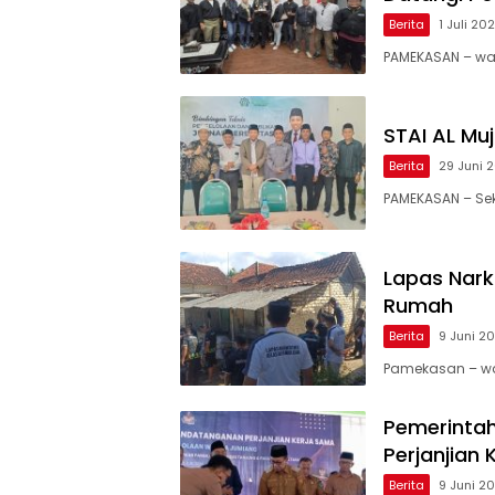
Berita
1 Juli 2
PAMEKASAN – wa
STAI AL Mu
Berita
29 Juni 
PAMEKASAN – Sek
Lapas Nar
Rumah
Berita
9 Juni 2
Pamekasan – wa
Pemerinta
Perjanjian
Berita
9 Juni 2