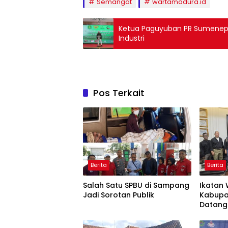
Semangat
wartamadura.id
Ketua Paguyuban PR Sumenep S
Industri
Pos Terkait
Berita
Berita
Salah Satu SPBU di Sampang
Ikatan
Jadi Sorotan Publik
Kabupa
Datang