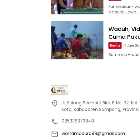
Pamekasan- war
Madura, Jawa…
Waduh, Vid
Cuma Pakai 
Berita
7 Juni 2
Sumenep – wart
Jl. Selong Permai II Blok B No. 32, 
Kota, Kabupaten Sampang, Provinsi
085338373848
wartamadura88@gmail.com