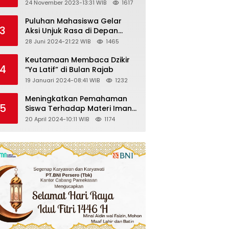
Kelas VII SMP Islam Faidlon
24 November 2023-13:31 WIB
1617
Nujum Sampang
Puluhan Mahasiswa Gelar
3
Aksi Unjuk Rasa di Depan
Gedung KPK
28 Juni 2024-21:22 WIB
1465
Keutamaan Membaca Dzikir
4
“Ya Latif” di Bulan Rajab
19 Januari 2024-08:41 WIB
1232
Meningkatkan Pemahaman
5
Siswa Terhadap Materi Iman
Kepada Malaikat Allah
20 April 2024-10:11 WIB
1174
Melalui Metode Pembelajaran
Kooperatif Tipe Jigsaw di
Kelas VIII SMP Islam Faidlon
Nujum Sampang