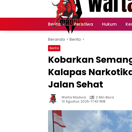
Langsung
ke
konten
Berita
Peristiwa
Hukum
Ke
Beranda
Berita
Berita
Kobarkan Semang
Kalapas Narkotik
Jalan Sehat
Warta Madura
2 Min Baca
13 Agustus 2025-17:43 WIB