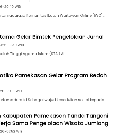
026-20:40 WIB
rtamadura.id Komunitas Ikatan Wartawan Online (IWO)…
jtama Gelar Bimtek Pengelolaan Jurnal
2026-19:30 WIB
olah Tinggi Agama Islam (STAI) Al…
kotika Pamekasan Gelar Program Bedah
026-13:03 WIB
rtamadura.id Sebagai wujud kepedulian sosial kepada…
h Kabupaten Pamekasan Tanda Tangani
 Kerja Sama Pengelolaan Wisata Jumiang
026-07:52 WIB