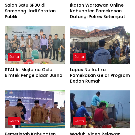
Salah Satu SPBU di
Ikatan Wartawan Online
Sampang Jadi Sorotan
Kabupaten Pamekasan
Publik
Datangi Polres Setempat
Berita
Berita
STAI AL Mujtama Gelar
Lapas Narkotika
Bimtek Pengelolaan Jurnal
Pamekasan Gelar Program
Bedah Rumah
Berita
Berita
Pemerintah Kabupaten
Waduh, Video Relawan