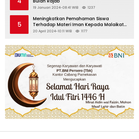
4
Bulan Rajab
19 Januari 2024-08:41 WIB
1237
Meningkatkan Pemahaman Siswa
5
Terhadap Materi Iman Kepada Malaikat
Allah Melalui Metode Pembelajaran
20 April 2024-10:11 WIB
1177
Kooperatif Tipe Jigsaw di Kelas VIII SMP
Islam Faidlon Nujum Sampang