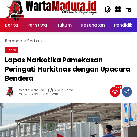
Langsung
ke
konten
Berita
Peristiwa
Hukum
Kesehatan
Pendidika
Beranda
Berita
Berita
Lapas Narkotika Pamekasan
Peringati Harkitnas dengan Upacara
Bendera
292
Warta Madura
2 Min Baca
20 Mei 2025-13:36 WIB