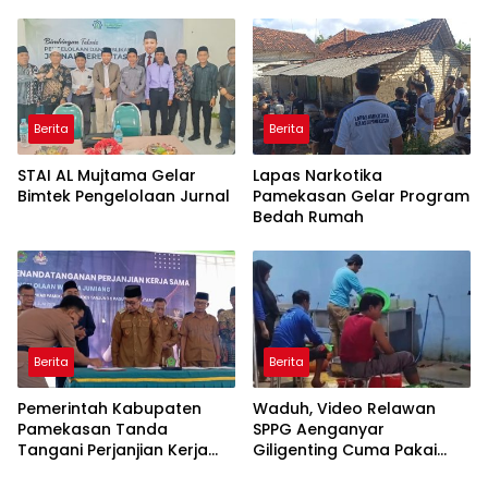
Berita
Berita
STAI AL Mujtama Gelar
Lapas Narkotika
Bimtek Pengelolaan Jurnal
Pamekasan Gelar Program
Bedah Rumah
Berita
Berita
Pemerintah Kabupaten
Waduh, Video Relawan
Pamekasan Tanda
SPPG Aenganyar
Tangani Perjanjian Kerja
Giligenting Cuma Pakai
Sama Pengelolaan Wisata
Singlet Saat Bekerja Viral