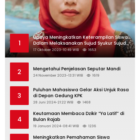
Upaya Meningkatkan Keterampilan Siswa
1
Dalam Melaksanakan Sujud Syukur Sujud
Sahwi dan Sujud Tilawah Dengan
17 Oktober 2023-10:49 WIB
1653
Menggunakan Model Pembelajaran
Demonstrasi di Kelas VII SMP Islam Faidlon
Nujum Sampang
Mengetahui Penjelasan Seputar Mandi
2
24 November 2023-13:31 WIB
1619
Puluhan Mahasiswa Gelar Aksi Unjuk Rasa
3
di Depan Gedung KPK
28 Juni 2024-21:22 WIB
1468
Keutamaan Membaca Dzikir “Ya Latif” di
4
Bulan Rajab
19 Januari 2024-08:41 WIB
1236
Meningkatkan Pemahaman Siswa