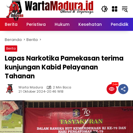
Langsung
ke
konten
Berita
Peristiwa
Hukum
Kesehatan
Pendidika
Beranda
Berita
Berita
Lapas Narkotika Pamekasan terima
kunjungan Kabid Pelayanan
Tahanan
244
Warta Madura
2 Min Baca
21 Oktober 2024-20:46 WIB