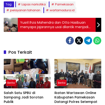
Tag:
Lapas narkotika
Pamekasan
pelayanan tahanan
wartamadura.id
Yusril Ihza Mahendra dan Otto Hasibuan
menyapa jajarannya usai dilantik menjadi
Menteri
Pos Terkait
Berita
Berita
Salah Satu SPBU di
Ikatan Wartawan Online
Sampang Jadi Sorotan
Kabupaten Pamekasan
Publik
Datangi Polres Setempat