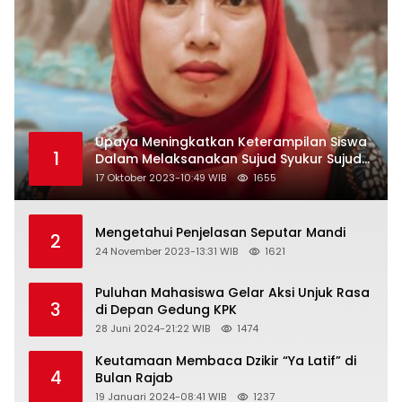
Upaya Meningkatkan Keterampilan Siswa
1
Dalam Melaksanakan Sujud Syukur Sujud
Sahwi dan Sujud Tilawah Dengan
17 Oktober 2023-10:49 WIB
1655
Menggunakan Model Pembelajaran
Demonstrasi di Kelas VII SMP Islam Faidlon
Nujum Sampang
Mengetahui Penjelasan Seputar Mandi
2
24 November 2023-13:31 WIB
1621
Puluhan Mahasiswa Gelar Aksi Unjuk Rasa
3
di Depan Gedung KPK
28 Juni 2024-21:22 WIB
1474
Keutamaan Membaca Dzikir “Ya Latif” di
4
Bulan Rajab
19 Januari 2024-08:41 WIB
1237