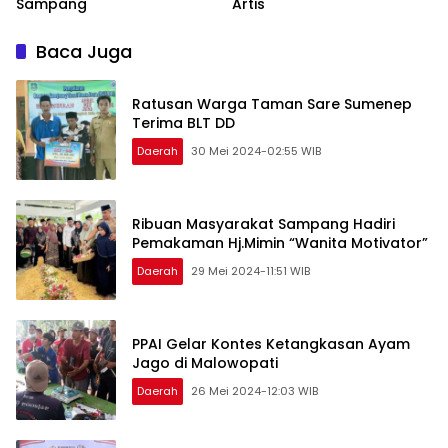
Sampang
Artis
Baca Juga
Ratusan Warga Taman Sare Sumenep
Terima BLT DD
Daerah
30 Mei 2024-02:55 WIB
Ribuan Masyarakat Sampang Hadiri
Pemakaman Hj.Mimin “Wanita Motivator”
Daerah
29 Mei 2024-11:51 WIB
PPAI Gelar Kontes Ketangkasan Ayam
Jago di Malowopati
Daerah
26 Mei 2024-12:03 WIB