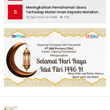
Meningkatkan Pemahaman Siswa
5
Terhadap Materi Iman Kepada Malaikat
Allah Melalui Metode Pembelajaran
20 April 2024-10:11 WIB
1178
Kooperatif Tipe Jigsaw di Kelas VIII SMP
Islam Faidlon Nujum Sampang