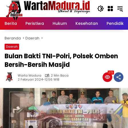
Langsung
ke
konten
Berita
Peristiwa
Hukum
Kesehatan
Pendidika
Beranda
Daerah
Daerah
Bulan Bakti TNI-Polri, Polsek Omben
Bersih-Bersih Masjid
273
Warta Madura
2 Min Baca
2 Februari 2024-12:56 WIB