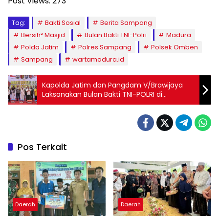
Post Views:
273
Tag:
Bakti Sosial
Berita Sampang
Bersih² Masjid
Bulan Bakti TNI-Polri
Madura
Polda Jatim
Polres Sampang
Polsek Omben
Sampang
wartamadura.id
Kapolda Jatim dan Pangdam V/Brawijaya
Laksanakan Bulan Bakti TNI-POLRI di
Sampang
Pos Terkait
Daerah
Daerah