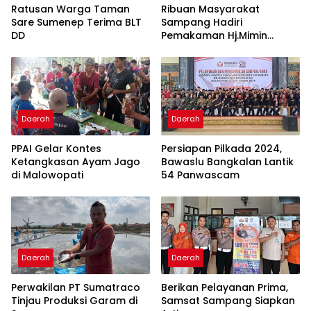
Ratusan Warga Taman
Ribuan Masyarakat
Sare Sumenep Terima BLT
Sampang Hadiri
DD
Pemakaman Hj.Mimin
“Wanita Motivator”
Daerah
Daerah
PPAI Gelar Kontes
Persiapan Pilkada 2024,
Ketangkasan Ayam Jago
Bawaslu Bangkalan Lantik
di Malowopati
54 Panwascam
Daerah
Daerah
Perwakilan PT Sumatraco
Berikan Pelayanan Prima,
Tinjau Produksi Garam di
Samsat Sampang Siapkan