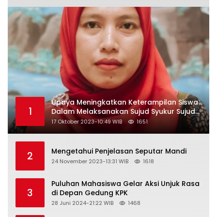
Upaya Meningkatkan Keterampilan Siswa
1
Dalam Melaksanakan Sujud Syukur Sujud
Sahwi dan Sujud Tilawah Dengan
17 Oktober 2023-10:49 WIB
1651
Menggunakan Model Pembelajaran
Demonstrasi di Kelas VII SMP Islam Faidlon
Nujum Sampang
Mengetahui Penjelasan Seputar Mandi
2
24 November 2023-13:31 WIB
1618
Puluhan Mahasiswa Gelar Aksi Unjuk Rasa
3
di Depan Gedung KPK
28 Juni 2024-21:22 WIB
1468