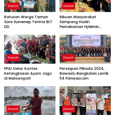
Daerah
Daerah
Ratusan Warga Taman
Ribuan Masyarakat
Sare Sumenep Terima BLT
Sampang Hadiri
DD
Pemakaman Hj.Mimin
“Wanita Motivator”
Daerah
Daerah
PPAI Gelar Kontes
Persiapan Pilkada 2024,
Ketangkasan Ayam Jago
Bawaslu Bangkalan Lantik
di Malowopati
54 Panwascam
Daerah
Daerah