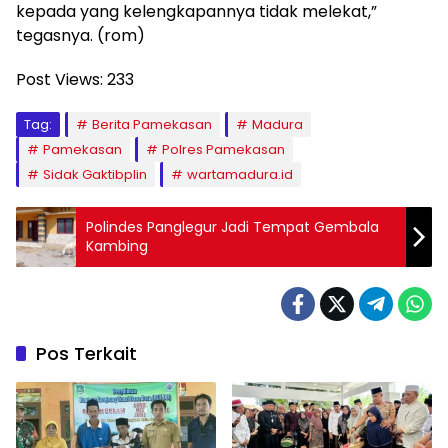
kepada yang kelengkapannya tidak melekat,”
tegasnya. (rom)
Post Views:
233
Tag:
Berita Pamekasan
Madura
Pamekasan
Polres Pamekasan
Sidak Gaktibplin
wartamadura.id
Polindes Panglegur Jadi Tempat Gembala
Kambing
Pos Terkait