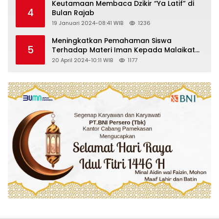
Keutamaan Membaca Dzikir “Ya Latif” di
4
Bulan Rajab
19 Januari 2024-08:41 WIB
1236
Meningkatkan Pemahaman Siswa
5
Terhadap Materi Iman Kepada Malaikat
Allah Melalui Metode Pembelajaran
20 April 2024-10:11 WIB
1177
Kooperatif Tipe Jigsaw di Kelas VIII SMP
Islam Faidlon Nujum Sampang