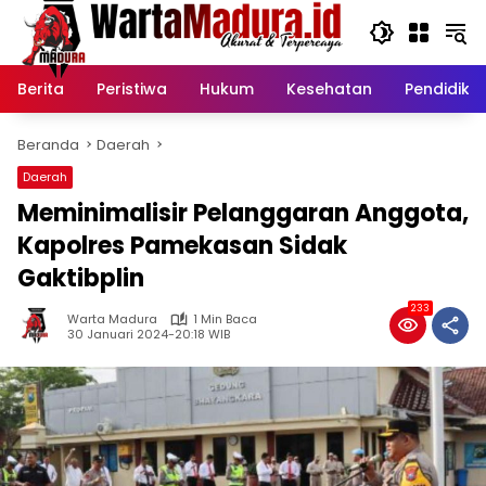
Langsung
ke
konten
Berita
Peristiwa
Hukum
Kesehatan
Pendidika
Beranda
Daerah
Daerah
Meminimalisir Pelanggaran Anggota,
Kapolres Pamekasan Sidak
Gaktibplin
233
Warta Madura
1 Min Baca
30 Januari 2024-20:18 WIB