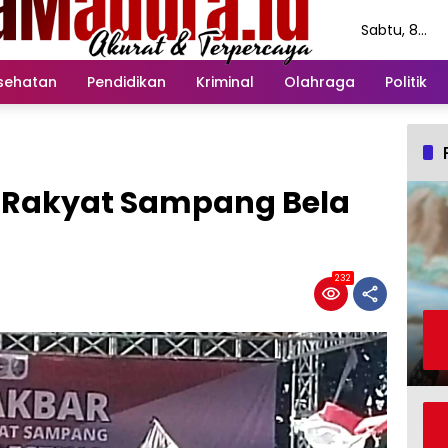
Sabtu, 8
Agustus
2026
sehatan
Pendidikan
Kriminal
Olahraga
Politik
i Rakyat Sampang Bela
232