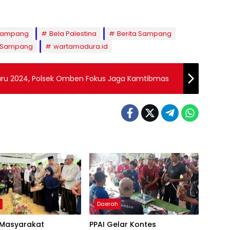
 Sampang
Bela Palestina
Berita Sampang
Sampang
wartamadura.id
u 2024, Polsek Omben Fokus Jaga Kamtibmas
h
Daerah
 Masyarakat
PPAI Gelar Kontes