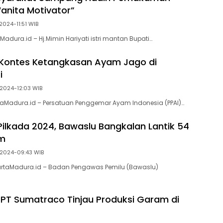
Wanita Motivator”
2024-11:51 WIB
adura.id – Hj.Mimin Hariyati istri mantan Bupati…
 Kontes Ketangkasan Ayam Jago di
i
 2024-12:03 WIB
aMadura.id – Persatuan Penggemar Ayam Indonesia (PPAI)…
Pilkada 2024, Bawaslu Bangkalan Lantik 54
m
 2024-09:43 WIB
rtaMadura.id – Badan Pengawas Pemilu (Bawaslu)
 PT Sumatraco Tinjau Produksi Garam di