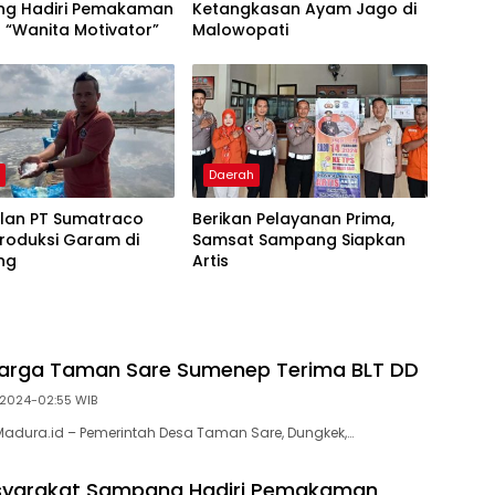
g Hadiri Pemakaman
Ketangkasan Ayam Jago di
n “Wanita Motivator”
Malowopati
h
Daerah
ilan PT Sumatraco
Berikan Pelayanan Prima,
Produksi Garam di
Samsat Sampang Siapkan
ng
Artis
arga Taman Sare Sumenep Terima BLT DD
 2024-02:55 WIB
adura.id – Pemerintah Desa Taman Sare, Dungkek,…
syarakat Sampang Hadiri Pemakaman