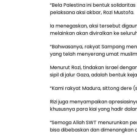
“Bela Palestina ini bentuk solidarita
pelaksana aksi akbar, Rozi Mustofa.
Ia menegaskan, aksi tersebut diga
melainkan akan diviralkan ke seluruh
“Bahwasanya, rakyat Sampang mengutu
yang telah menyerang umat muslim P
Menurut Rozi, tindakan Israel den
sipil di jalur Gaza, adalah bentuk ke
“Kami rakyat Madura, sittong dere (
Rizi juga menyampaikan apresiasin
khususnya para kiai yang hadir dalam 
“Semoga Allah SWT menurunkan perto
bisa dibebaskan dan dimenangkan dar