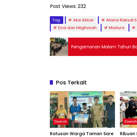
Post Views:
232
Tag:
Aksi Akbar
Aliansi Rakyat
Doa dan Istighosah
Madura
Pengamanan Malam Tahun Bar
Pos Terkait
Daerah
Daera
Ratusan Warga Taman Sare
Ribuan