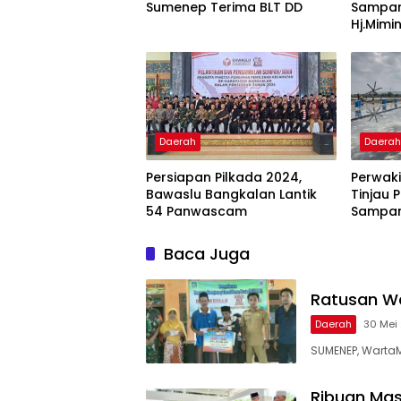
Sumenep Terima BLT DD
Sampan
Hj.Mimi
Daerah
Daera
Persiapan Pilkada 2024,
Perwak
Bawaslu Bangkalan Lantik
Tinjau 
54 Panwascam
Sampa
Baca Juga
Ratusan W
Daerah
30 Mei
SUMENEP, WartaM
Ribuan Ma