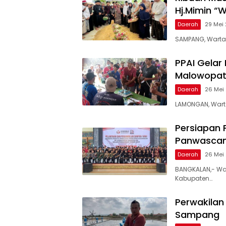
Hj.Mimin “
Daerah
29 Mei 
SAMPANG, WartaM
PPAI Gelar
Malowopat
Daerah
26 Mei
LAMONGAN, Wart
Persiapan 
Panwasca
Daerah
26 Mei
BANGKALAN,- Wa
Kabupaten…
Perwakilan
Sampang