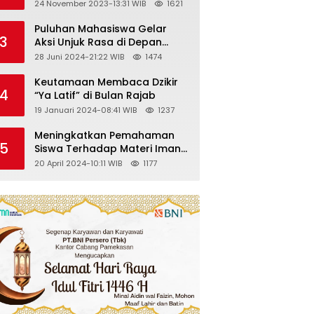
Kelas VII SMP Islam Faidlon
24 November 2023-13:31 WIB
1621
Nujum Sampang
Puluhan Mahasiswa Gelar
3
Aksi Unjuk Rasa di Depan
Gedung KPK
28 Juni 2024-21:22 WIB
1474
Keutamaan Membaca Dzikir
4
“Ya Latif” di Bulan Rajab
19 Januari 2024-08:41 WIB
1237
Meningkatkan Pemahaman
5
Siswa Terhadap Materi Iman
Kepada Malaikat Allah
20 April 2024-10:11 WIB
1177
Melalui Metode Pembelajaran
Kooperatif Tipe Jigsaw di
Kelas VIII SMP Islam Faidlon
Nujum Sampang