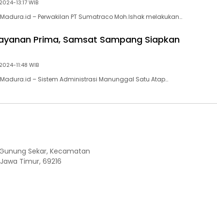
2024-13:17 WIB
Madura.id – Perwakilan PT Sumatraco Moh.Ishak melakukan…
layanan Prima, Samsat Sampang Siapkan
2024-11:48 WIB
Madura.id – Sistem Administrasi Manunggal Satu Atap…
Kel. Gunung Sekar, Kecamatan
 Jawa Timur, 69216