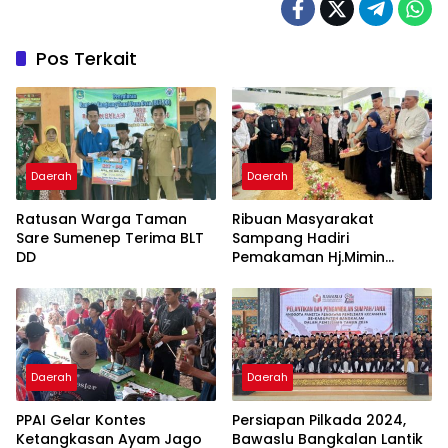
Pos Terkait
Daerah
Daerah
Ratusan Warga Taman
Ribuan Masyarakat
Sare Sumenep Terima BLT
Sampang Hadiri
DD
Pemakaman Hj.Mimin
“Wanita Motivator”
Daerah
Daerah
PPAI Gelar Kontes
Persiapan Pilkada 2024,
Ketangkasan Ayam Jago
Bawaslu Bangkalan Lantik