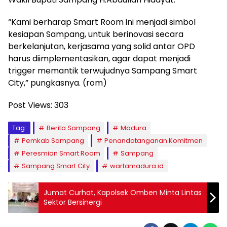
“Kami berharap Smart Room ini menjadi simbol
kesiapan Sampang, untuk berinovasi secara
berkelanjutan, kerjasama yang solid antar OPD
harus diimplementasikan, agar dapat menjadi
trigger memantik terwujudnya Sampang Smart
City,” pungkasnya. (rom)
Post Views:
303
Tag:
Berita Sampang
Madura
Pemkab Sampang
Penandatanganan Komitmen
Peresmian Smart Room
Sampang
Sampang Smart City
wartamadura.id
Jumat Curhat, Kapolsek Omben Minta Lintas
Sektor Bersinergi