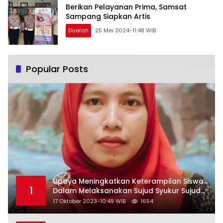
Berikan Pelayanan Prima, Samsat
Sampang Siapkan Artis
Daerah
25 Mei 2024-11:48 WIB
Popular Posts
Upaya Meningkatkan Keterampilan Siswa
1
Dalam Melaksanakan Sujud Syukur Sujud
Sahwi dan Sujud Tilawah Dengan
17 Oktober 2023-10:49 WIB
1654
Menggunakan Model Pembelajaran
Demonstrasi di Kelas VII SMP Islam Faidlon