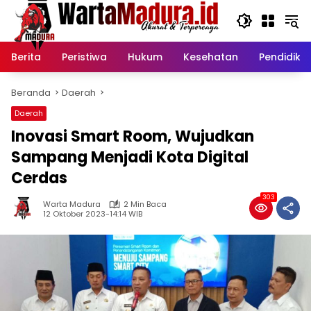
Langsung
ke
konten
Berita
Peristiwa
Hukum
Kesehatan
Pendidika
Beranda
Daerah
Daerah
Inovasi Smart Room, Wujudkan
Sampang Menjadi Kota Digital
Cerdas
303
Warta Madura
2 Min Baca
12 Oktober 2023-14:14 WIB