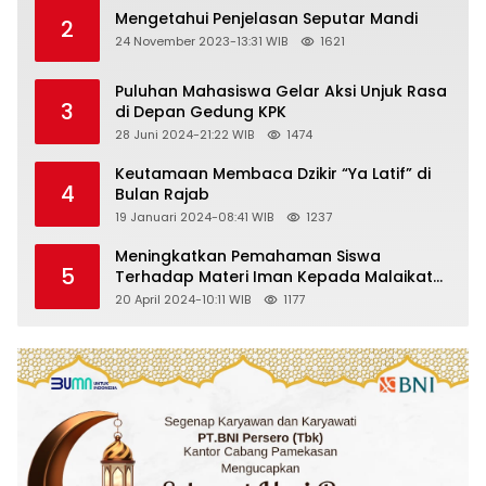
Nujum Sampang
Mengetahui Penjelasan Seputar Mandi
2
24 November 2023-13:31 WIB
1621
Puluhan Mahasiswa Gelar Aksi Unjuk Rasa
3
di Depan Gedung KPK
28 Juni 2024-21:22 WIB
1474
Keutamaan Membaca Dzikir “Ya Latif” di
4
Bulan Rajab
19 Januari 2024-08:41 WIB
1237
Meningkatkan Pemahaman Siswa
5
Terhadap Materi Iman Kepada Malaikat
Allah Melalui Metode Pembelajaran
20 April 2024-10:11 WIB
1177
Kooperatif Tipe Jigsaw di Kelas VIII SMP
Islam Faidlon Nujum Sampang