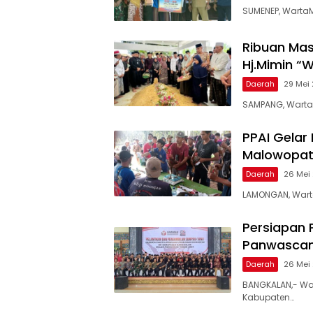
SUMENEP, WartaM
Ribuan Ma
Hj.Mimin “
Daerah
29 Mei 
SAMPANG, WartaM
PPAI Gelar
Malowopat
Daerah
26 Mei
LAMONGAN, Wart
Persiapan 
Panwasca
Daerah
26 Mei
BANGKALAN,- Wa
Kabupaten…