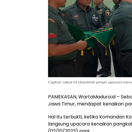
Caption: Letkol Inf Ubaidillah pimpin upacara ke
PAMEKASAN, WartaMadura.id – Seban
Jawa Timur, mendapat kenaikan pan
Hal itu terbukti, ketika Komandan Ko
langsung upacara kenaikan pangkat
(02/10/2023) pagi.