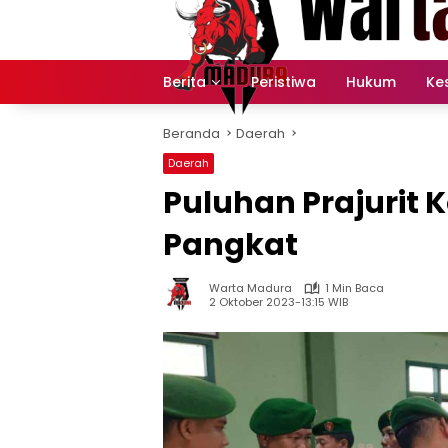
Langsung
ke
konten
Berita
Peristiwa
Hukum
Ke
Beranda
Daerah
Daerah
Puluhan Prajurit
Pangkat
Warta Madura
1 Min Baca
2 Oktober 2023-13:15 WIB