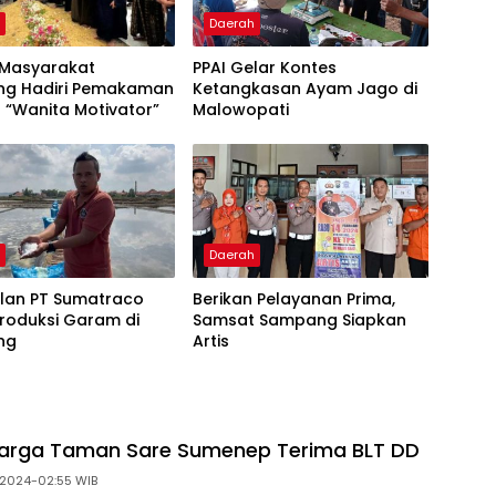
h
Daerah
 Masyarakat
PPAI Gelar Kontes
g Hadiri Pemakaman
Ketangkasan Ayam Jago di
n “Wanita Motivator”
Malowopati
h
Daerah
ilan PT Sumatraco
Berikan Pelayanan Prima,
Produksi Garam di
Samsat Sampang Siapkan
ng
Artis
arga Taman Sare Sumenep Terima BLT DD
 2024-02:55 WIB