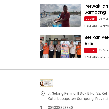
Perwakilan
Sampang
Daerah
25 Mei 
SAMPANG, Warta
Berikan Pe
Artis
Daerah
25 Mei 
SAMPANG, Warta
Jl. Selong Permai II Blok B No. 32, 
Kota, Kabupaten Sampang, Provinsi
085338373848