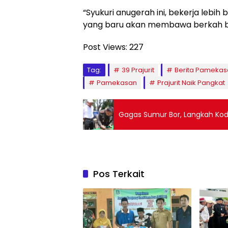
“Syukuri anugerah ini, bekerja lebih
yang baru akan membawa berkah bag
Post Views:
227
Tag:
39 Prajurit
Berita Pamekas
Pamekasan
Prajurit Naik Pangkat
Gagas Sumur Bor, Langkah Ko
Pos Terkait