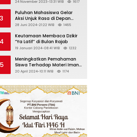
Kelas VII SMP Islam Faidlon
24 November 2023-13:31 WIB
1617
Nujum Sampang
Puluhan Mahasiswa Gelar
3
Aksi Unjuk Rasa di Depan
Gedung KPK
28 Juni 2024-21:22 WIB
1465
Keutamaan Membaca Dzikir
4
“Ya Latif” di Bulan Rajab
19 Januari 2024-08:41 WIB
1232
Meningkatkan Pemahaman
5
Siswa Terhadap Materi Iman
Kepada Malaikat Allah
20 April 2024-10:11 WIB
1174
Melalui Metode Pembelajaran
Kooperatif Tipe Jigsaw di
Kelas VIII SMP Islam Faidlon
Nujum Sampang