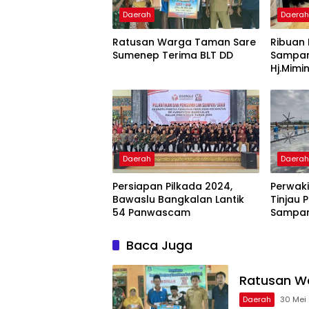
Daerah
Daera
Ratusan Warga Taman Sare
Ribuan
Sumenep Terima BLT DD
Sampan
Hj.Mimi
Daerah
Daera
Persiapan Pilkada 2024,
Perwak
Bawaslu Bangkalan Lantik
Tinjau 
54 Panwascam
Sampa
Baca Juga
Ratusan W
Daerah
30 Mei