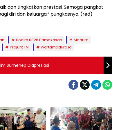
 baik dan tingkatkan prestasi. Semoga pangkat
i diri dan keluarga,” pungkasnya. (red)
an
Kodim 0826 Pamekasan
Madura
Prajurit TNI
wartamadura.id
dim Sumenep Diapresiasi