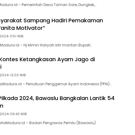
adura.id – Pemerintah Desa Taman Sare, Dungkek,…
syarakat Sampang Hadiri Pemakaman
Wanita Motivator”
2024-11:51 WIB
adura.id – Hj.Mimin Hariyati istri mantan Bupati…
 Kontes Ketangkasan Ayam Jago di
i
 2024-12:03 WIB
aMadura.id – Persatuan Penggemar Ayam Indonesia (PPAI)…
Pilkada 2024, Bawaslu Bangkalan Lantik 54
m
 2024-09:43 WIB
rtaMadura.id – Badan Pengawas Pemilu (Bawaslu)