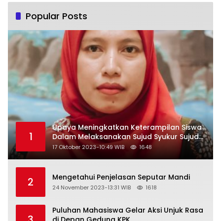
Popular Posts
Upaya Meningkatkan Keterampilan Siswa
1
Dalam Melaksanakan Sujud Syukur Sujud
Sahwi dan Sujud Tilawah Dengan
17 Oktober 2023-10:49 WIB
1648
Menggunakan Model Pembelajaran
Demonstrasi di Kelas VII SMP Islam Faidlon
Nujum Sampang
Mengetahui Penjelasan Seputar Mandi
2
24 November 2023-13:31 WIB
1618
Puluhan Mahasiswa Gelar Aksi Unjuk Rasa
3
di Depan Gedung KPK