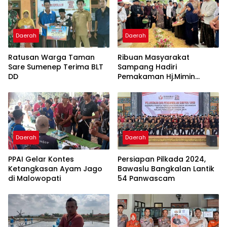
Daerah
Daerah
Ratusan Warga Taman
Ribuan Masyarakat
Sare Sumenep Terima BLT
Sampang Hadiri
DD
Pemakaman Hj.Mimin
“Wanita Motivator”
Daerah
Daerah
PPAI Gelar Kontes
Persiapan Pilkada 2024,
Ketangkasan Ayam Jago
Bawaslu Bangkalan Lantik
di Malowopati
54 Panwascam