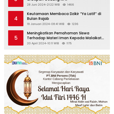
28 Juni 2024-21:22 WIB
1466
Keutamaan Membaca Dzikir “Ya Latif” di
4
Bulan Rajab
19 Januari 2024-08:41 WIB
1236
Meningkatkan Pemahaman Siswa
5
Terhadap Materi Iman Kepada Malaikat
Allah Melalui Metode Pembelajaran
20 April 2024-10:11 WIB
1175
Kooperatif Tipe Jigsaw di Kelas VIII SMP
Islam Faidlon Nujum Sampang