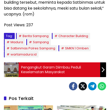
building tersebut, meminta kepada Satbinmas untuk
bisa datang ke sekolahnya, meski satu bulan sekali,”
ucapnya. (rom)
Post Views:
237
Tag:
Berita Sampang
Character Building
Madura
Sampang
Satbinmas Polres Sampang
SMKN 1 Omben
wartamadura.id
Pengangkut Garam Diimbau Peduli
Keselamatan Masyarakat
Pos Terkait