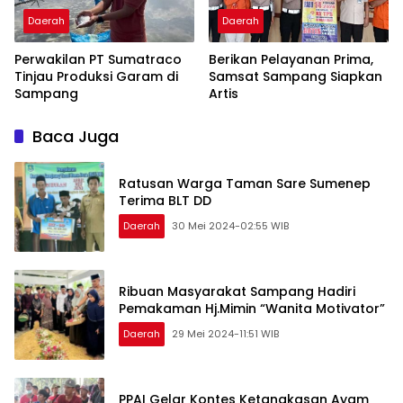
Daerah
Daerah
Perwakilan PT Sumatraco
Berikan Pelayanan Prima,
Tinjau Produksi Garam di
Samsat Sampang Siapkan
Sampang
Artis
Baca Juga
Ratusan Warga Taman Sare Sumenep
Terima BLT DD
Daerah
30 Mei 2024-02:55 WIB
Ribuan Masyarakat Sampang Hadiri
Pemakaman Hj.Mimin “Wanita Motivator”
Daerah
29 Mei 2024-11:51 WIB
PPAI Gelar Kontes Ketangkasan Ayam