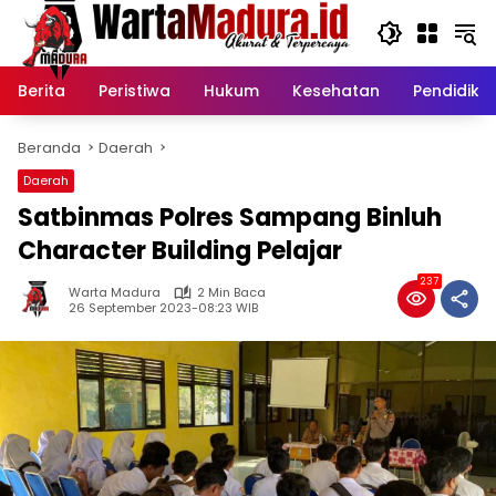
Langsung
ke
konten
Berita
Peristiwa
Hukum
Kesehatan
Pendidika
Beranda
Daerah
Daerah
Satbinmas Polres Sampang Binluh
Character Building Pelajar
237
Warta Madura
2 Min Baca
26 September 2023-08:23 WIB