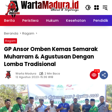
Langsung
ke
konten
Berita
Peristiwa
Hukum
Kesehatan
Pendidika
Beranda
Ragam
Ragam
GP Ansor Omben Kemas Semarak
Muharram & Agustusan Dengan
Lomba Tradisional
279
Warta Madura
2 Min Baca
12 Agustus 2023-15:36 WIB