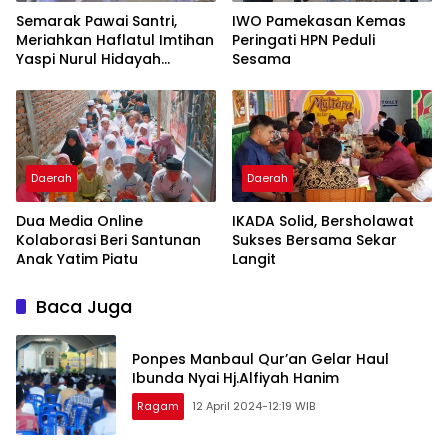
Semarak Pawai Santri,
IWO Pamekasan Kemas
Meriahkan Haflatul Imtihan
Peringati HPN Peduli
Yaspi Nurul Hidayah
Sesama
Temoran
Daerah
Daerah
Dua Media Online
IKADA Solid, Bersholawat
Kolaborasi Beri Santunan
Sukses Bersama Sekar
Anak Yatim Piatu
Langit
Baca Juga
Ponpes Manbaul Qur’an Gelar Haul
Ibunda Nyai Hj.Alfiyah Hanim
Ragam
12 April 2024-12:19 WIB