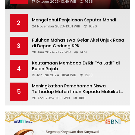
Sahwi dan Sujud Tilawah Dengan
17 Oktober 2023-10:49 WIB
1658
Menggunakan Model Pembelajaran
Demonstrasi di Kelas VII SMP Islam Faidlon
Nujum Sampang
Mengetahui Penjelasan Seputar Mandi
2
24 November 2023-13:31 WIB
1626
Puluhan Mahasiswa Gelar Aksi Unjuk Rasa
3
di Depan Gedung KPK
28 Juni 2024-21:22 WIB
1479
Keutamaan Membaca Dzikir “Ya Latif” di
4
Bulan Rajab
19 Januari 2024-08:41 WIB
1239
Meningkatkan Pemahaman Siswa
5
Terhadap Materi Iman Kepada Malaikat
Allah Melalui Metode Pembelajaran
20 April 2024-10:11 WIB
1180
Kooperatif Tipe Jigsaw di Kelas VIII SMP
Islam Faidlon Nujum Sampang