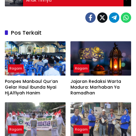
Pos Terkait
Ragam
Ragam
Ponpes Manbaul Qur’an
Jajaran Redaksi Warta
Gelar Haul Ibunda Nyai
Madura: Marhaban Ya
Hj.Alfiyah Hanim
Ramadhan
Ragam
Ragam