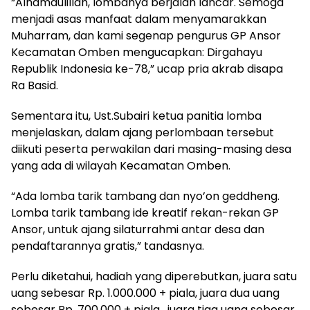
“Alhamdulillah, lombanya berjalan lancar. Semoga
menjadi asas manfaat dalam menyamarakkan
Muharram, dan kami segenap pengurus GP Ansor
Kecamatan Omben mengucapkan: Dirgahayu
Republik Indonesia ke-78,” ucap pria akrab disapa
Ra Basid.
Sementara itu, Ust.Subairi ketua panitia lomba
menjelaskan, dalam ajang perlombaan tersebut
diikuti peserta perwakilan dari masing-masing desa
yang ada di wilayah Kecamatan Omben.
“Ada lomba tarik tambang dan nyo’on geddheng.
Lomba tarik tambang ide kreatif rekan-rekan GP
Ansor, untuk ajang silaturrahmi antar desa dan
pendaftarannya gratis,” tandasnya.
Perlu diketahui, hadiah yang diperebutkan, juara satu
uang sebesar Rp. 1.000.000 + piala, juara dua uang
sebesar Rp. 700.000 + piala, juara tiga uang sebesar