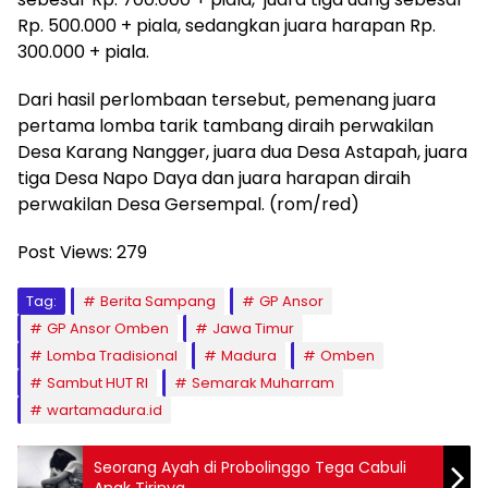
Rp. 500.000 + piala, sedangkan juara harapan Rp.
300.000 + piala.
Dari hasil perlombaan tersebut, pemenang juara
pertama lomba tarik tambang diraih perwakilan
Desa Karang Nangger, juara dua Desa Astapah, juara
tiga Desa Napo Daya dan juara harapan diraih
perwakilan Desa Gersempal. (rom/red)
Post Views:
279
Tag:
Berita Sampang
GP Ansor
GP Ansor Omben
Jawa Timur
Lomba Tradisional
Madura
Omben
Sambut HUT RI
Semarak Muharram
wartamadura.id
Seorang Ayah di Probolinggo Tega Cabuli
Anak Tirinya