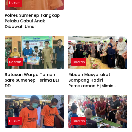
Hukum
Polres Sumenep Tangkap
Pelaku Cabul Anak
Dibawah Umur
Daerah
Daerah
Ratusan Warga Taman
Ribuan Masyarakat
Sare Sumenep Terima BLT
Sampang Hadiri
DD
Pemakaman Hj.Mimin
“Wanita Motivator”
Hukum
Daerah