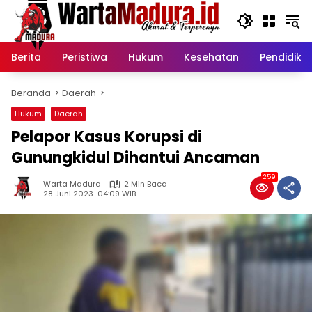
Langsung
ke
konten
Berita
Peristiwa
Hukum
Kesehatan
Pendidika
Beranda
Daerah
Hukum
Daerah
Pelapor Kasus Korupsi di
Gunungkidul Dihantui Ancaman
259
Warta Madura
2 Min Baca
28 Juni 2023-04:09 WIB