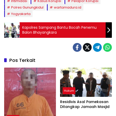
Intimidasi
Kasus Korupsi
Pelapor Korupsi
Polres Gunungkidul
wartamadura.id
Yogyakarta
Kapolres Sampang Bantu Bocah Penemu
Balon Bhayangkara
Pos Terkait
Hukum
Residivis Asal Pamekasan
Ditangkap Jamaah Masjid