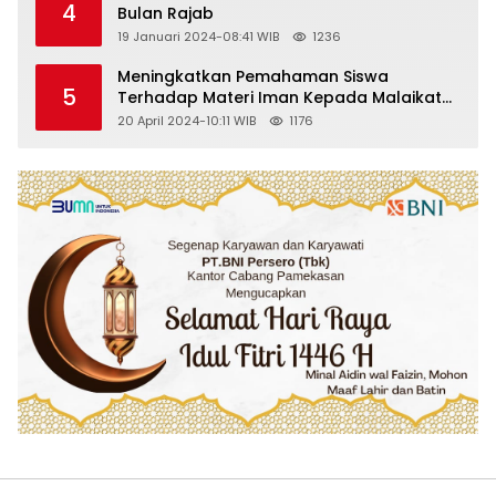
4
Bulan Rajab
19 Januari 2024-08:41 WIB
1236
Meningkatkan Pemahaman Siswa
5
Terhadap Materi Iman Kepada Malaikat
Allah Melalui Metode Pembelajaran
20 April 2024-10:11 WIB
1176
Kooperatif Tipe Jigsaw di Kelas VIII SMP
Islam Faidlon Nujum Sampang