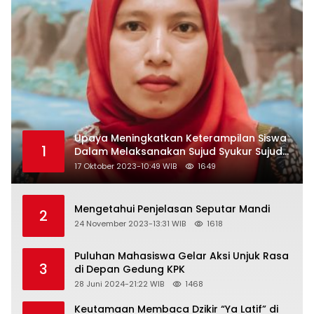
Upaya Meningkatkan Keterampilan Siswa
1
Dalam Melaksanakan Sujud Syukur Sujud
Sahwi dan Sujud Tilawah Dengan
17 Oktober 2023-10:49 WIB
1649
Menggunakan Model Pembelajaran
Demonstrasi di Kelas VII SMP Islam Faidlon
Nujum Sampang
Mengetahui Penjelasan Seputar Mandi
2
24 November 2023-13:31 WIB
1618
Puluhan Mahasiswa Gelar Aksi Unjuk Rasa
3
di Depan Gedung KPK
28 Juni 2024-21:22 WIB
1468
Keutamaan Membaca Dzikir “Ya Latif” di